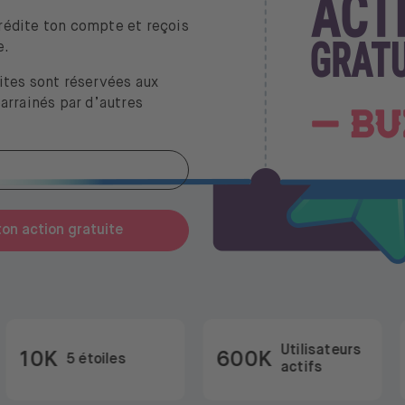
rédite ton compte et reçois
e.
ites sont réservées aux
parrainés par d’autres
on action gratuite
Utilisateurs
10K
600K
5 étoiles
actifs