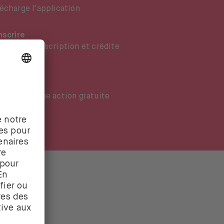
lécharge l'application
nscrire
rmine ton inscription et crédite
n compte
cevoir
i obtenez une action gratuite
X ?