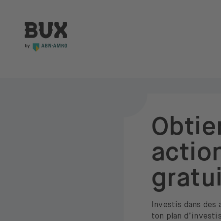
Skip to content
BUX Invite
Obtie
actio
gratu
Investis dans des 
ton plan d’invest