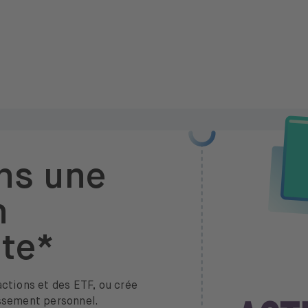
ns une
n
ite*
actions et des ETF, ou crée
issement personnel.