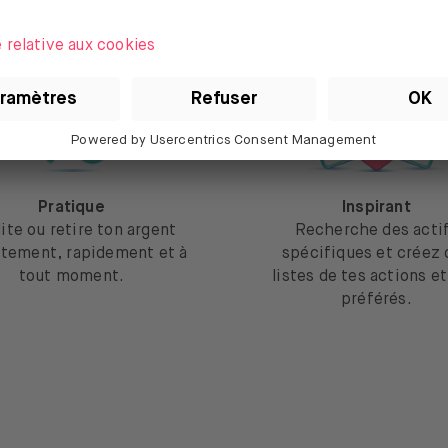
Pratique
Inspirant
ite ou retire ton argent
Recherche des acti
itement, rapidement et à
spécifiques et créez 
tout moment.
listes de tes actions e
préférés.