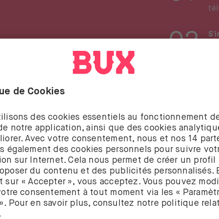
té
02
S'i
Te
to
03
Re
To
urquoi investir avec BU