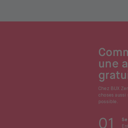
Comm
une a
gratu
Chez BUX Zer
choses aussi 
possible.
01
Se
En