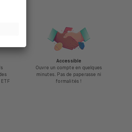
Accessible
fs
Ouvre un compte en quelques
des
minutes. Pas de paperasse ni
t ETF
formalités !