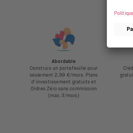
Abordable
Construis un portefeuille pour
Créd
seulement 2,99 €/mois. Plans
gratu
d'investissement gratuits et
Ordres Zéro sans commission
(max. 3/mois)