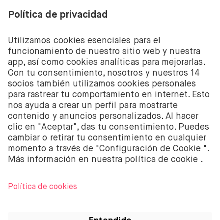
Los servicios de inversión de acciones y ETFs de BUX
Zero son proporcionados por BUX B.V. BUX B.V. está
registrada en la Cámara de Comercio de Ámsterdam
con el número 58403949. BUX B.V. está autorizada y
regulada por la Autoridad Financiera de los Mercados
de los Países Bajos (Autoriteit Financiële Markten –
AFM).
BUX B.V. no presta asesoramiento en materia de
inversión. Los inversores individuales deben tomar
sus propias decisiones o buscar asesoramiento
independiente. Invertir conlleva riesgos. El valor de
las inversiones puede incrementarse pero también
reducirse y es posible obtener una cantidad inferior a
la inversión original o perder toda la inversión.
Apple, el logo de Apple, iPod, iPad, iPod touch e
iTunes son marcas registradas de Apple Inc.,