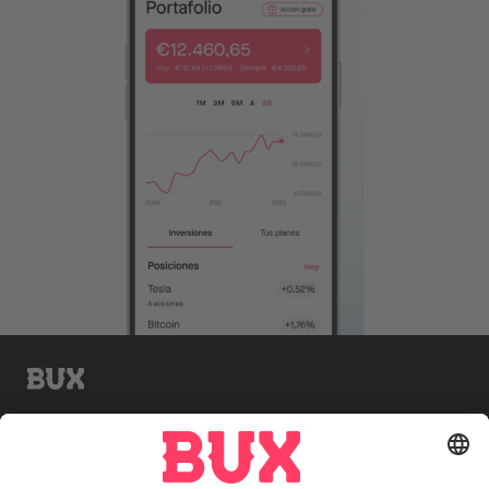
BUX Invite
Invertir conlleva el riesgo de perder el dinero
depositado.